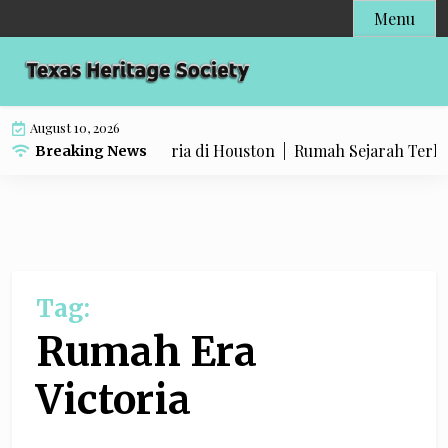
Skip
Menu
to
content
August 10, 2026
ahan Rumah Era Victoria di Houston |
Rumah Sejarah Terlup
Breaking News
Tag:
Rumah Era
Victoria