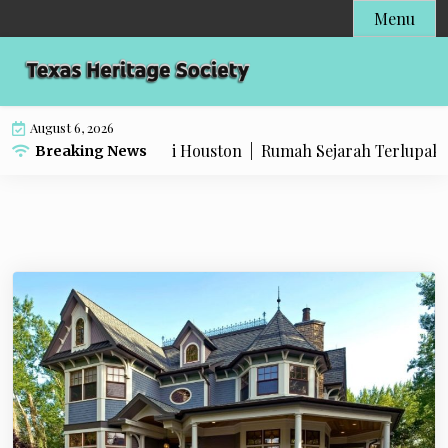
Skip
Menu
to
content
August 6, 2026
Rumah Era Victoria di Houston |
Rumah Sejarah Terlupakan y
Breaking News